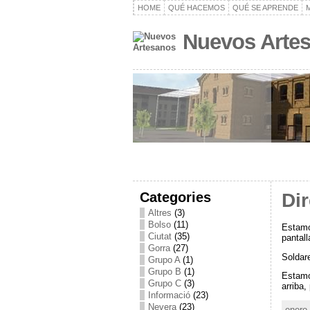
HOME
QUÉ HACEMOS
QUÉ SE APRENDE
Nuevos Arte
Categories
Di
Altres
(3)
Bolso
(11)
Estamo
Ciutat
(35)
pantall
Gorra
(27)
Soldar
Grupo A
(1)
Grupo B
(1)
Estamos
Grupo C
(3)
arriba,
Informació
(23)
Nevera
(23)
enero 