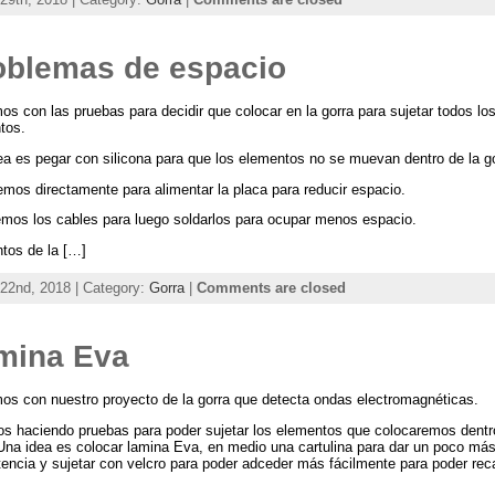
oblemas de espacio
s con las pruebas para decidir que colocar en la gorra para sujetar todos lo
tos.
ea es pegar con silicona para que los elementos no se muevan dentro de la go
emos directamente para alimentar la placa para reducir espacio.
emos los cables para luego soldarlos para ocupar menos espacio.
tos de la […]
 22nd, 2018 | Category:
Gorra
|
Comments are closed
mina Eva
os con nuestro proyecto de la gorra que detecta ondas electromagnéticas.
s haciendo pruebas para poder sujetar los elementos que colocaremos dentr
 Una idea es colocar lamina Eva, en medio una cartulina para dar un poco má
tencia y sujetar con velcro para poder adceder más fácilmente para poder reca