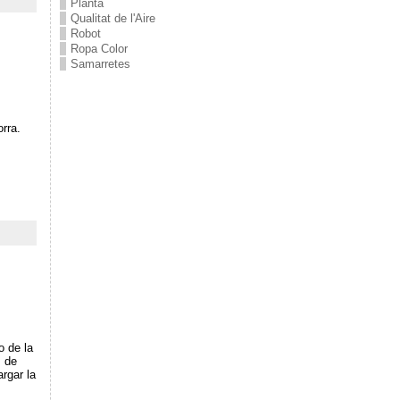
Planta
Qualitat de l'Aire
Robot
Ropa Color
Samarretes
s
rra.
o de la
s de
rgar la