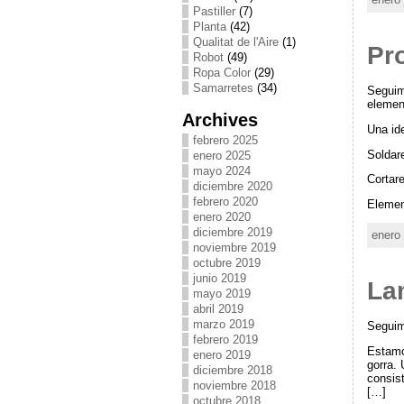
Pastiller
(7)
Planta
(42)
Qualitat de l'Aire
(1)
Pr
Robot
(49)
Ropa Color
(29)
Samarretes
(34)
Seguimo
elemen
Archives
Una id
febrero 2025
Soldar
enero 2025
mayo 2024
Cortar
diciembre 2020
febrero 2020
Elemen
enero 2020
diciembre 2019
enero
noviembre 2019
octubre 2019
junio 2019
La
mayo 2019
abril 2019
marzo 2019
Seguim
febrero 2019
Estamo
enero 2019
gorra.
diciembre 2018
consis
noviembre 2018
[…]
octubre 2018