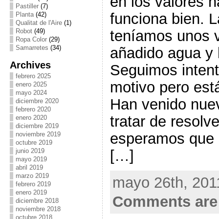
en los valores 
Pastiller
(7)
funciona bien. L
Planta
(42)
Qualitat de l'Aire
(1)
teníamos unos 
Robot
(49)
Ropa Color
(29)
Samarretes
(34)
añadido agua y l
Archives
Seguimos intent
febrero 2025
motivo pero está
enero 2025
mayo 2024
Han venido nuev
diciembre 2020
febrero 2020
tratar de resolv
enero 2020
diciembre 2019
esperamos que 
noviembre 2019
octubre 2019
[…]
junio 2019
mayo 2019
abril 2019
marzo 2019
mayo 26th, 201
febrero 2019
enero 2019
Comments are
diciembre 2018
noviembre 2018
octubre 2018