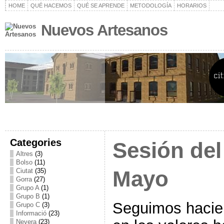
HOME
QUÉ HACEMOS
QUÉ SE APRENDE
METODOLOGÍA
HORARIOS
Nuevos Artesanos
Categories
Sesión del
Altres
(3)
Bolso
(11)
Mayo
Ciutat
(35)
Gorra
(27)
Grupo A
(1)
Grupo B
(1)
Seguimos hacie
Grupo C
(3)
Informació
(23)
Nevera
(23)