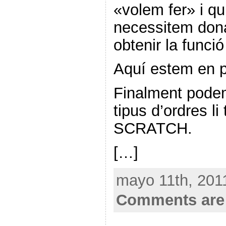
«volem fer» i q
necessitem dona
obtenir la funci
Aquí estem en p
Finalment podem 
tipus d’ordres l
SCRATCH.
[…]
mayo 11th, 201
Comments are