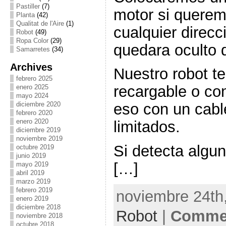
Pastiller
(7)
motor si quere
Planta
(42)
Qualitat de l'Aire
(1)
cualquier direcc
Robot
(49)
Ropa Color
(29)
quedara oculto 
Samarretes
(34)
Archives
Nuestro robot t
febrero 2025
recargable o con
enero 2025
mayo 2024
diciembre 2020
eso con un cabl
febrero 2020
enero 2020
limitados.
diciembre 2019
noviembre 2019
Si detecta algu
octubre 2019
junio 2019
[…]
mayo 2019
abril 2019
marzo 2019
febrero 2019
noviembre 24th,
enero 2019
diciembre 2018
Robot
|
Commen
noviembre 2018
octubre 2018