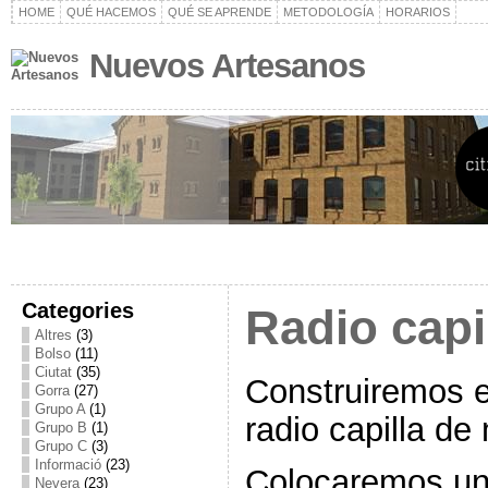
HOME
QUÉ HACEMOS
QUÉ SE APRENDE
METODOLOGÍA
HORARIOS
Nuevos Artesanos
Categories
Radio capi
Altres
(3)
Bolso
(11)
Ciutat
(35)
Construiremos e
Gorra
(27)
Grupo A
(1)
radio capilla de
Grupo B
(1)
Grupo C
(3)
Informació
(23)
Colocaremos un
Nevera
(23)