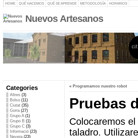
HOME
QUÉ HACEMOS
QUÉ SE APRENDE
METODOLOGÍA
HORARIOS
Nuevos Artesanos
«
Programamos nuestro robot
Categories
Altres
(3)
Pruebas d
Bolso
(11)
Ciutat
(35)
Gorra
(27)
Grupo A
(1)
Colocaremos el 
Grupo B
(1)
Grupo C
(3)
taladro. Utiliza
Informació
(23)
Nevera
(23)