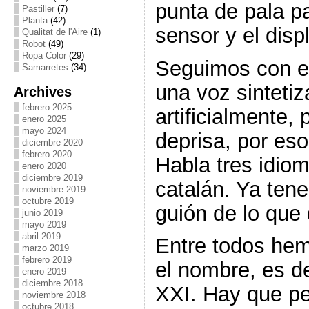
punta de pala p
Pastiller
(7)
Planta
(42)
sensor y el disp
Qualitat de l'Aire
(1)
Robot
(49)
Ropa Color
(29)
Seguimos con e
Samarretes
(34)
una voz sintetiz
Archives
febrero 2025
artificialmente,
enero 2025
mayo 2024
deprisa, por eso
diciembre 2020
febrero 2020
Habla tres idiom
enero 2020
diciembre 2019
catalán. Ya ten
noviembre 2019
octubre 2019
guión de lo que 
junio 2019
mayo 2019
abril 2019
Entre todos hem
marzo 2019
febrero 2019
el nombre, es de
enero 2019
diciembre 2018
XXI. Hay que pe
noviembre 2018
octubre 2018